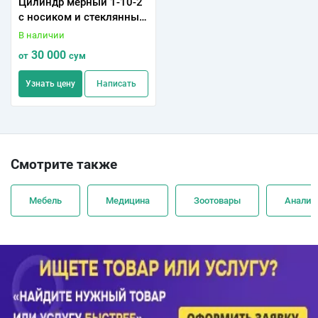
Цилиндр мерный 1-10-2
с носиком и стеклянным
основанием
В наличии
30 000
от
сум
Узнать цену
Написать
Смотрите также
Мебель
Медицина
Зоотовары
Анализ