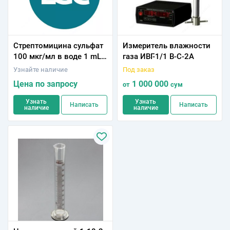
Стрептомицина сульфат
Измеритель влажности
100 мкг/мл в воде 1 mL,
газа ИВГ-1/1 В-С-2А
ISO 17034
Узнайте наличие
Под заказ
Цена по запросу
1 000 000
от
сум
Узнать
Узнать
Написать
Написать
наличие
наличие