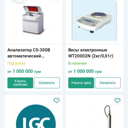
Анализатор CS-300В
Весы электронные
автоматический
WT20002N (2кг/0,01г)
биохимический
Под заказ
В наличии
1 000 000
1 000 000
от
сум
от
сум
Узнать
Написать
Узнать цену
Написать
наличие