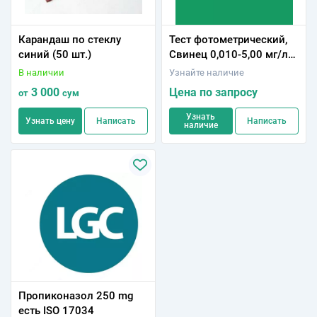
Карандаш по стеклу
Тест фотометрический,
синий (50 шт.)
Свинец 0,010-5,00 мг/л
(Pab), Speactroquant®
В наличии
Узнайте наличие
3 000
Цена по запросу
от
сум
Узнать
Узнать цену
Написать
Написать
наличие
Пропиконазол 250 mg
есть ISO 17034