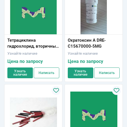
Тетрациклина
Охратоксин А DRE-
гидрохлорид, вторичный
C15670000-5MG
фармацевтический
Узнайте наличие
Узнайте наличие
стандарт;
Цена по запросу
Цена по запросу
Сертифицированный
справочный материал
Узнать
Узнать
Написать
Написать
наличие
наличие