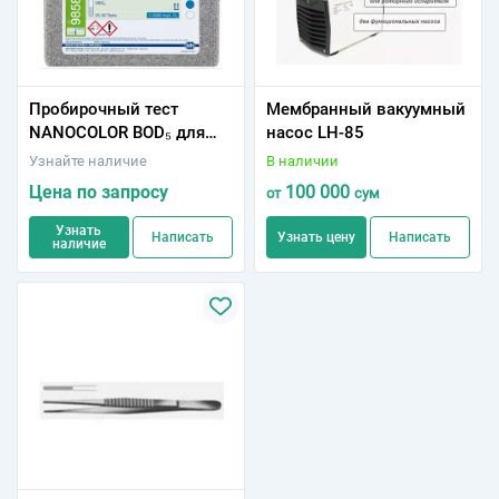
Пробирочный тест
Мембранный вакуумный
NANOCOLOR BOD₅ для
насос LH-85
определения БПК₅ в
Узнайте наличие
В наличии
бутылках Винклера
Цена по запросу
100 000
от
сум
Узнать
Написать
Узнать цену
Написать
наличие