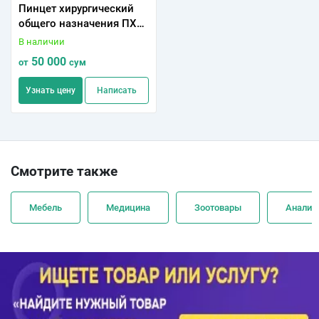
Пинцет хирургический
общего назначения ПХ
250х2,5 159/13
В наличии
50 000
от
сум
Узнать цену
Написать
Смотрите также
Мебель
Медицина
Зоотовары
Анализ