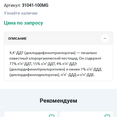
Артикул:
31041-100MG
Узнайте наличие
Цена по запросу
ОПИСАНИЕ
4,4'-ДДТ (дихлордифенилтрихлорэтан) — печально
известный хлорорганический пестицид. Он содержит
77% п'п'-ДДТ, 15% о'п'-ДДТ, 4% п'п'-ДДЭ
(дихлордифенилтрихлорэтилен) и менее 1% о'п'-ДДД
(дихлордифенилдихлорэтан), п'п' -ДДД и о'п'-ДДЕ.
Рекомендуем