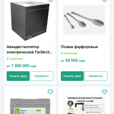
Аквадистиллятор
Ложки фарфоровые
электрический ПиЭйчЭс
В наличии
АКВА (PHS AQUA) 25
В наличии
50 000
от
сум
1 000 000
от
сум
Узнать цену
Написать
Узнать цену
Написать