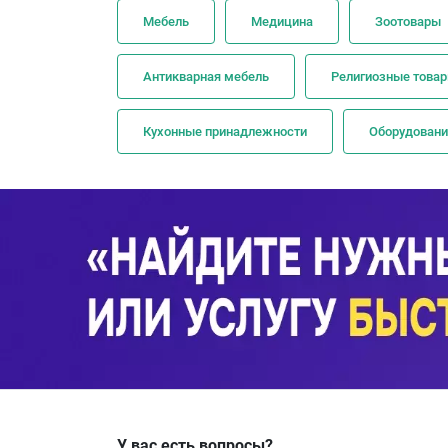
Мебель
Медицина
Зоотовары
Антикварная мебель
Религиозные това
Кухонные принадлежности
Оборудовани
У вас есть вопросы?