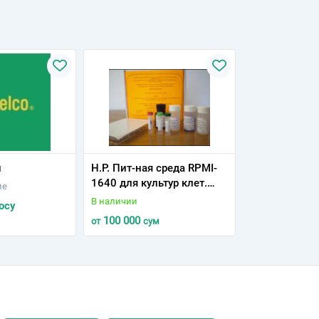
н
Н.Р. Пит-ная среда RPMI-
1640 для культур клет.
ие
(1фл-450мл) с Л-
В наличии
осу
глутамином сухой стер-ый
100 000
от
сум
(1фл-150мг)