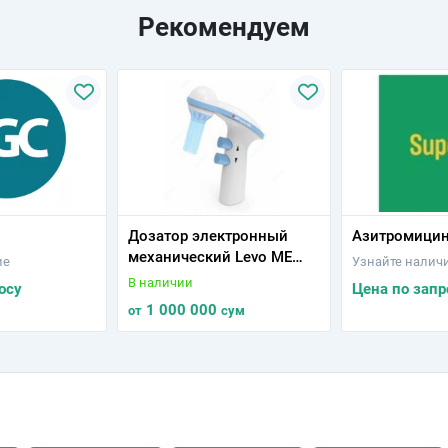
Рекомендуем
Дозатор электронный
Азитромици
механический Levo ME
ие
Узнайте налич
(0,1-100 мл.)
В наличии
осу
Цена по запр
1 000 000
от
сум