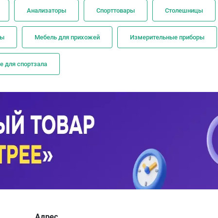
Анализаторы
Спорттовары
Столешницы
ры
Мебель для прихожей
Измерительные приборы
е для спортзала
Адрес