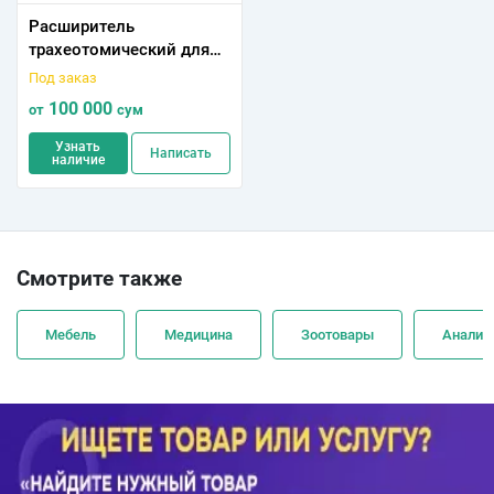
Расширитель
трахеотомический для
разведения краев раны
Под заказ
при трахеотомии (длина
100 000
от
сум
125мм) 227/19
Узнать
Написать
наличие
Смотрите также
Мебель
Медицина
Зоотовары
Анализ