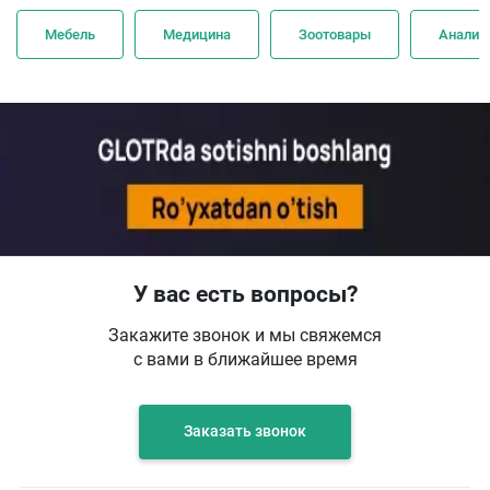
Мебель
Медицина
Зоотовары
Анализ
У вас есть вопросы?
Закажите звонок и мы свяжемся
с вами в ближайшее время
Заказать звонок