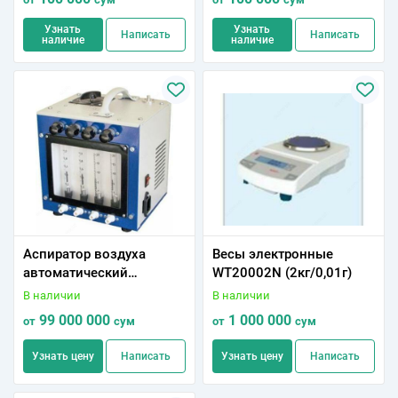
Узнать
Узнать
Написать
Написать
наличие
наличие
Аспиратор воздуха
Весы электронные
автоматический
WT20002N (2кг/0,01г)
четырехканальный с
В наличии
В наличии
комбинированным
99 000 000
1 000 000
от
сум
от
сум
питанием АПВ 4-12/220В
исп. 1 с дополнительной
Узнать цену
Написать
Узнать цену
Написать
комплек.-ей