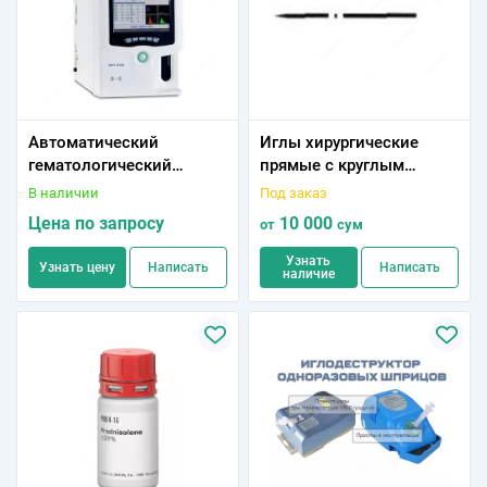
Автоматический
Иглы хирургические
гематологический
прямые с круглым
анализатор класса 5-диф
острием
В наличии
Под заказ
URIT-5160 Vet
Цена по запросу
10 000
от
сум
Узнать
Узнать цену
Написать
Написать
наличие