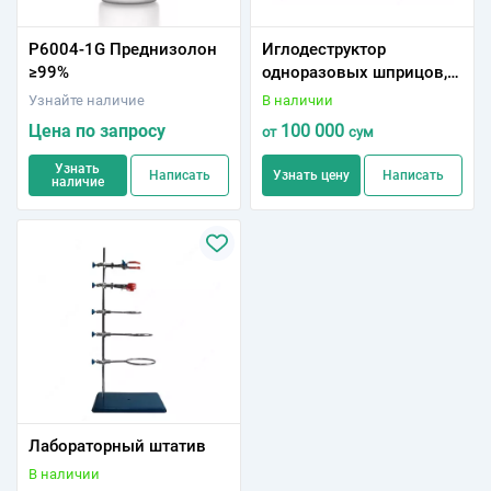
P6004-1G Преднизолон
Иглодеструктор
≥99%
одноразовых шприцов,
разных моделей
Узнайте наличие
В наличии
Цена по запросу
100 000
от
сум
Узнать
Написать
Узнать цену
Написать
наличие
Лабораторный штатив
В наличии