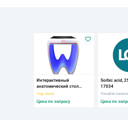
Интерактивный
Sorbic acid, 
анатомический стол
17034
«Пирогов» Модель
Под заказ
Узнайте налич
«Пирогов I», длина 150 см.
Цена по запросу
Цена по запр