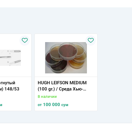
огнутый
HUGH LEIFSON MEDIUM
м) 148/53
(100 gr.) / Среда Хью-
Лейфсона (100 гр.)
В наличии
100 000
м
от
сум