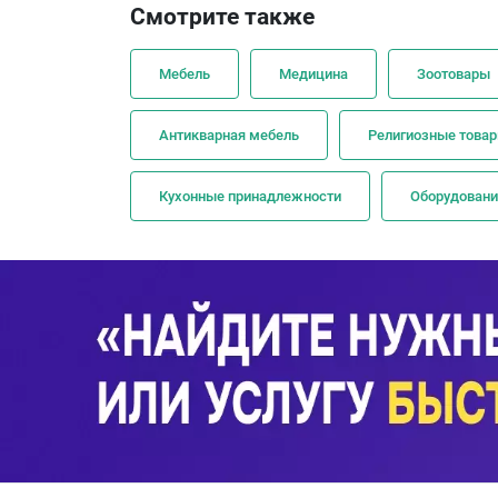
Смотрите также
Мебель
Медицина
Зоотовары
Антикварная мебель
Религиозные това
Кухонные принадлежности
Оборудовани