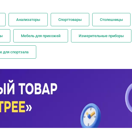
Анализаторы
Спорттовары
Столешницы
ры
Мебель для прихожей
Измерительные приборы
е для спортзала