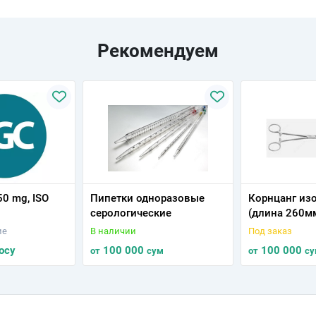
Рекомендуем
250 mg, ISO
Пипетки одноразовые
Корнцанг из
серологические
(длина 260м
ие
В наличии
Под заказ
осу
100 000
100 000
от
сум
от
су