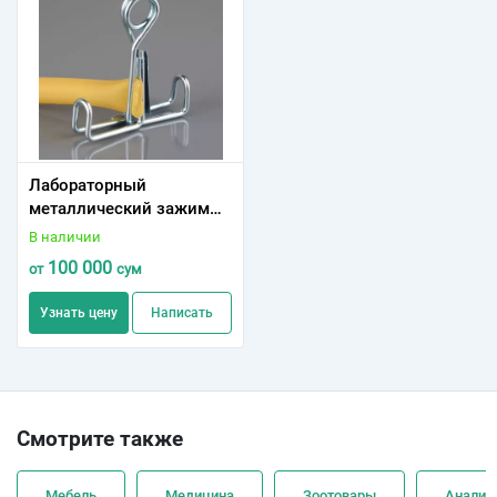
Лабораторный
металлический зажим
(Hoffman, лапчатый,
В наличии
трёхлапчатый)
100 000
от
сум
Узнать цену
Написать
Смотрите также
Мебель
Медицина
Зоотовары
Анализ