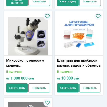
Написать
Узнать цену
Написать
наличие
Микроскоп стереозум
Штативы для пробирок
модель
разных видов и объемов
SZM(Тринокулярный) (с
В наличии
В наличии
5 мп цифровой камерой)
1 000 000
10 000
от
сум
от
сум
Узнать цену
Написать
Узнать цену
Написать