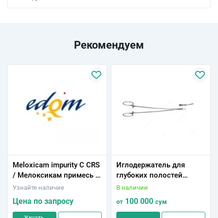
Рекомендуем
Мeloxicam impurity C CRS
Иглодеpжатель для
/ Мелоксикам примесь С
глубоких полостей
CRS
154/22
Узнайте наличие
В наличии
Цена по запросу
100 000
от
сум
Узнать