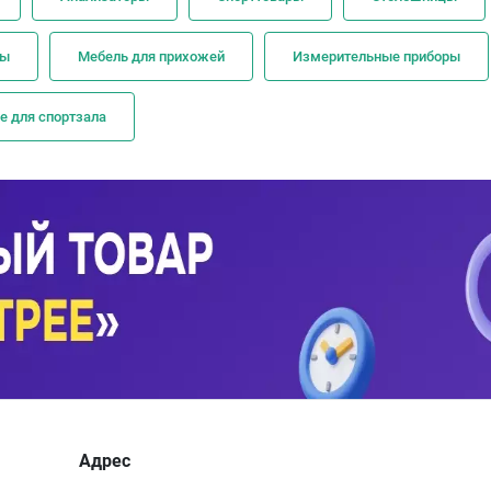
ры
Мебель для прихожей
Измерительные приборы
е для спортзала
Адрес