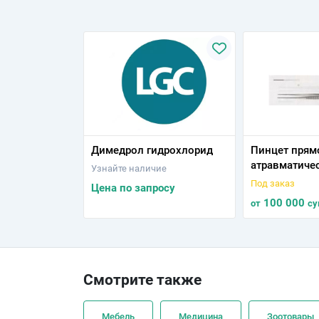
Димедрол гидрохлорид
Пинцет прям
атравматиче
Узнайте наличие
нарезкой со
Под заказ
Цена по запросу
150х1,5 1
100 000
от
су
Смотрите также
Мебель
Медицина
Зоотовары