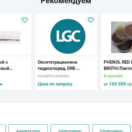
Рекомендуем
ой с
Окситетрациклина
PHENOL RED 
скый
гидрохлорид, DRE-
BROTH/Лакто
судистый
C15820000
с феноловы
Узнайте наличие
В наличии
54/86
(100 гр.)
Цена по запросу
100 000
м
от
су
Анализаторы
Спорттовары
Столешницы