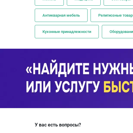
Антикварная мебель
Религиозные това
Кухонные принадлежности
Оборудовани
У вас есть вопросы?