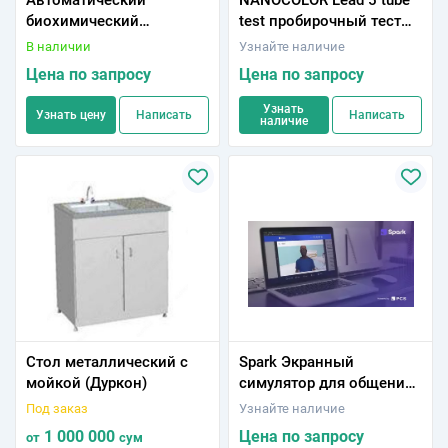
Автоматический
NANOCOLOR Lead 5 tube
биохимический
test пробирочный тест
анализатор
свинец 5 диапазон
В наличии
Узнайте наличие
измерений к: 0,10-5,00
Цена по запросу
Цена по запросу
мг/л Pb2+ доста
Узнать
Узнать цену
Написать
Написать
наличие
Стол металлический с
Spark Экранный
мойкой (Дуркон)
симулятор для общения
с виртуалними
Под заказ
Узнайте наличие
пациентами
1 000 000
Цена по запросу
от
сум
(програмный продукт)