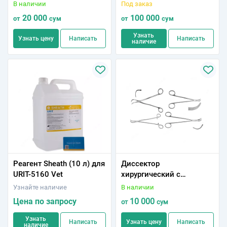
чувствительности к
160мм 154/22
В наличии
Под заказ
антимикробным
20 000
100 000
от
сум
от
сум
препаратам с
Амоксициллином 10 мкг
Узнать
Узнать цену
Написать
Написать
наличие
(50 шт)
Реагент Sheath (10 л) для
Диссектоp
URIT-5160 Vet
хирургический с
разными размерами
Узнайте наличие
В наличии
Цена по запросу
10 000
от
сум
Узнать
Написать
Узнать цену
Написать
наличие