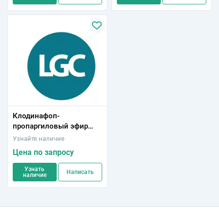
Клодинафоп-
пропаргиловый эфир
100 mg, есть ISO 17034
Узнайте наличие
Цена по запросу
Узнать
Написать
наличие