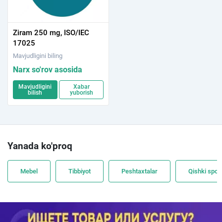
Ziram 250 mg, ISO/IEC
17025
Mavjudligini biling
Narx so'rov asosida
Mavjudligini
Xabar
bilish
yuborish
Yanada ko'proq
Mebel
Tibbiyot
Peshtaxtalar
Qishki spor