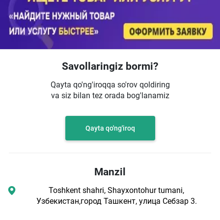
Savollaringiz bormi?
Qayta qo'ng'iroqqa so'rov qoldiring
va siz bilan tez orada bog'lanamiz
Qayta qo'ng'iroq
Manzil
Toshkent shahri, Shayxontohur tumani,
Узбекистан,город Ташкент, улица Себзар 3.