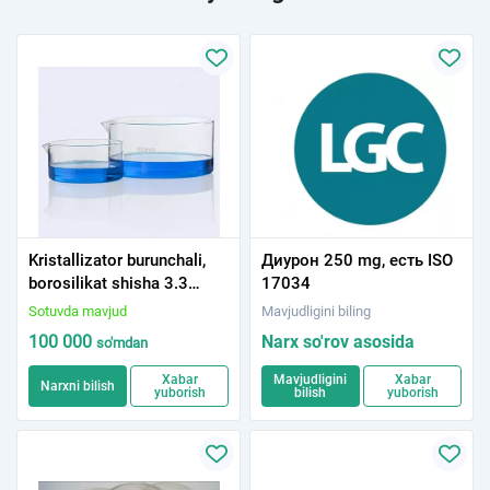
Kristallizator burunchali,
Диурон 250 mg, есть ISO
borosilikat shisha 3.3
17034
(diametr 150 mm,
Sotuvda mavjud
Mavjudligini biling
balandlik 75 mm, hajm
100 000
Narx so'rov asosida
so'm
dan
1000 ml)
Xabar
Mavjudligini
Xabar
Narxni bilish
yuborish
bilish
yuborish