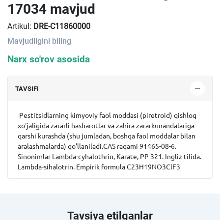
17034 mavjud
Artikul:
DRE-C11860000
Mavjudligini biling
Narx so'rov asosida
TAVSIFI
Pestitsidlarning kimyoviy faol moddasi (piretroid) qishloq
xo'jaligida zararli hasharotlar va zahira zararkunandalariga
qarshi kurashda (shu jumladan, boshqa faol moddalar bilan
aralashmalarda) qo'llaniladi.CAS raqami 91465-08-6.
Sinonimlar Lambda-cyhalothrin, Karate, PP 321. Ingliz tilida.
Lambda-sihalotrin. Empirik formula C23H19NO3ClF3
Tavsiya etilganlar