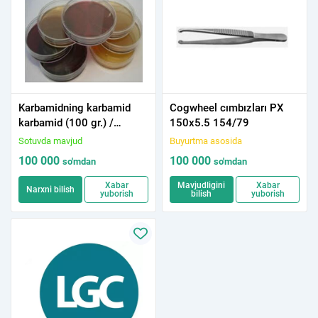
Karbamidning karbamid
Cogwheel cımbızları PX
karbamid (100 gr.) /
150x5.5 154/79
Karbamid bilan kristensen
Sotuvda mavjud
Buyurtma asosida
(100 gr.)
100 000
100 000
so'm
dan
so'm
dan
Xabar
Mavjudligini
Xabar
Narxni bilish
yuborish
bilish
yuborish