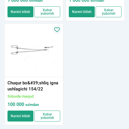
1 000 000
1 000 000
so'm
dan
so'm
dan
Xabar
Xabar
Narxni bilish
Narxni bilish
yuborish
yuborish
Chuqur bo&#39;shliq igna
ushlagichi 154/22
Sotuvda mavjud
100 000
so'm
dan
Xabar
Narxni bilish
yuborish