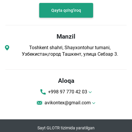
Qayta qo'ng'iroq
Manzil
Toshkent shahri, Shayxontohur tumani,
Узбекистан,город Ташкент, улица Себзар 3.
Aloqa
+998 97 770 42 03
avikontex@gmail.com
Sayt GLOTR tizimida yaratilgan