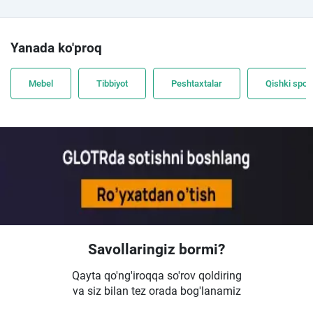
Yanada ko'proq
Mebel
Tibbiyot
Peshtaxtalar
Qishki spor
Savollaringiz bormi?
Qayta qo'ng'iroqqa so'rov qoldiring
va siz bilan tez orada bog'lanamiz