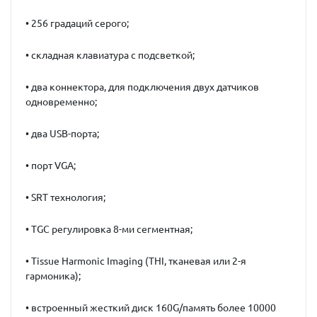
• 256 градаций серого;
• складная клавиатура с подсветкой;
• два коннектора, для подключения двух датчиков
одновременно;
• два USB-порта;
• порт VGA;
• SRT технология;
• TGC регулировка 8-ми сегментная;
• Tissue Harmonic Imaging (THI, тканевая или 2-я
гармоника);
• встроенный жесткий диск 160G/память более 10000