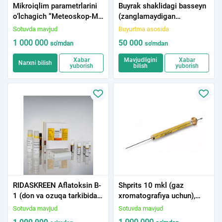
Mikroiqlim parametrlarini
Buyrak shaklidagi basseyn
o‘lchagich “Meteoskop-M”
(zanglamaydigan
(bazaviy komplektatsiya)
po&#39;latdan)
Sotuvda mavjud
Buyurtma asosida
250x140x40 227/29 *
1 000 000
50 000
so'm
dan
so'm
dan
Xabar
Mavjudligini
Xabar
Narxni bilish
yuborish
bilish
yuborish
RIDASKREEN Aflatoksin B-
Shprits 10 mkl (gaz
1 (don va ozuqa tarkibida
xromatografiya uchun),
aflatoksin B-1) 96-opr.
turli modellar
Sotuvda mavjud
Sotuvda mavjud