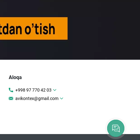
Aloqa
+998 97 770 42 03
avikontex@gmail.com