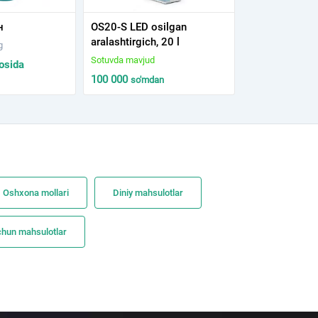
н
OS20-S LED osilgan
aralashtirgich, 20 l
g
Sotuvda mavjud
osida
100 000
so'm
dan
Oshxona mollari
Diniy mahsulotlar
chun mahsulotlar