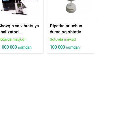
Shovqin va vibratsiya
Pipetkalar uchun
analizatori
dumaloq shtativ
“Assistent”
Sotuvda mavjud
Sotuvda mavjud
(Assistent SIU
1 000 000
100 000
so'm
dan
so'm
dan
modifikatsiyasi)