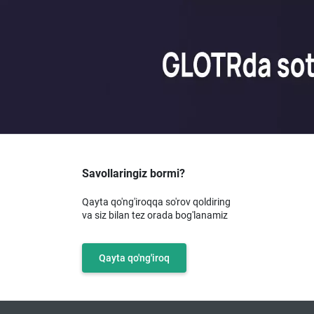
Savollaringiz bormi?
Qayta qo'ng'iroqqa so'rov qoldiring
va siz bilan tez orada bog'lanamiz
Qayta qo'ng'iroq