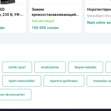
LED
Зажим
Норэтистеро
, 230 В, УФ-
кpовоостанавливающий
Mavjudligini bilin
ЭТСХ
1х2 зубый зубчатый
Sotuvda mavjud
Narx so'rov as
изогнутый N1 154/10
100 000
dan
so'm
dan
Qishki sport
Analizatorlar
Noyob mebellar
Sport mahsulotlari
Sportzal qurilmalari
Havyonlar u
hun akssesuarlari