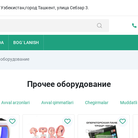
, Узбекистан,город Ташкент, улица Себзар 3.
DA
BOG`LANISH
 оборудование
Прочее оборудование
Avval arzonlari
Avval qimmatlari
Chegirmalar
Muddatli 