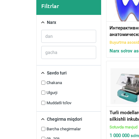
Filtrlar
Narx
Интерактив
анатомическ
стол «Пирог
Buyurtma asosi
Модель «Пиро
Narx so'rov a
длина 150 см
Savdo turi
Chakana
Ulgurji
Muddatli to'lov
Turli modella
silkishli inkub
Chegirma miqdori
(termoshayker
Sotuvda mavjud
Barcha chegirmalar
1 000 000
so'm
0%-20%