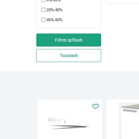
20%-40%
40%-60%
Filtrni qo'llash
Tozalash