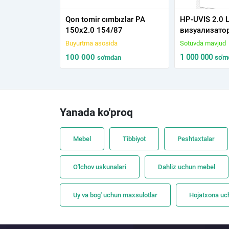
Qon tomir cımbızlar PA
HP-UVIS 2.0 
150x2.0 154/87
визуализатор
шкаф, ТСХ/В
Buyurtma asosida
Sotuvda mavjud
100 000
1 000 000
so'm
dan
so'm
Yanada ko'proq
Mebel
Tibbiyot
Peshtaxtalar
O'lchov uskunalari
Dahliz uchun mebel
Uy va bog' uchun maxsulotlar
Hojatxona uc