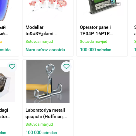
ный
Modellar
Operator paneli
ий
to&#39;plami
TP04P-16P1R
ов»
homiladorlik
(8DI/8DO Relay 1.5A)
da
Sotuvda mavjud
Sotuvda mavjud
гов I»,
bosqichlari
sosida
Narx so'rov asosida
100 000
so'm
dan
.
rdagi
Laboratoriya metall
ator
qisqichi (Hoffman,
)
panjali, uch panjali)
Sotuvda mavjud
100 000
dan
so'm
dan