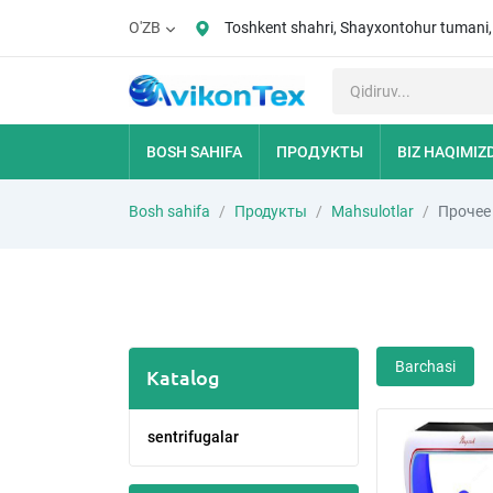
Toshkent shahri, Shayxontohur tumani
O'ZB
BOSH SAHIFA
ПРОДУКТЫ
BIZ HAQIMIZ
Bosh sahifa
Продукты
Mahsulotlar
Прочее
Barchasi
Katalog
sentrifugalar