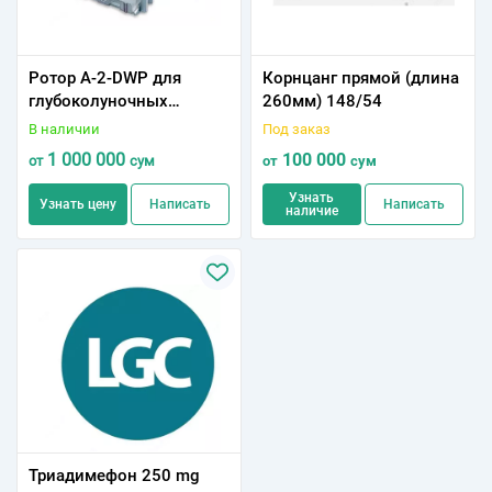
Ротор A-2-DWP для
Корнцанг прямой (длина
глубоколуночных
260мм) 148/54
планшетов (2 баки)
В наличии
Под заказ
1 000 000
100 000
от
сум
от
сум
Узнать
Узнать цену
Написать
Написать
наличие
Триадимефон 250 mg