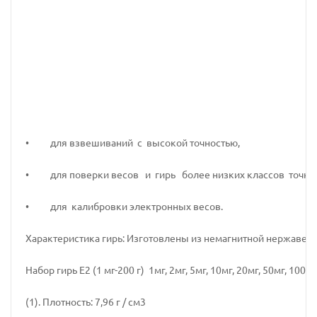
• для взвешиваний с высокой точностью,
• для поверки весов и гирь более низких классов точнос
• для калибровки электронных весов.
Характеристика гирь: Изготовлены из немагнитной нержаве
Набор гирь Е2 (1 мг-200 г) 1мг, 2мг, 5мг, 10мг, 20мг, 50мг, 100мг, 2
(1). Плотность: 7,96 г / см3