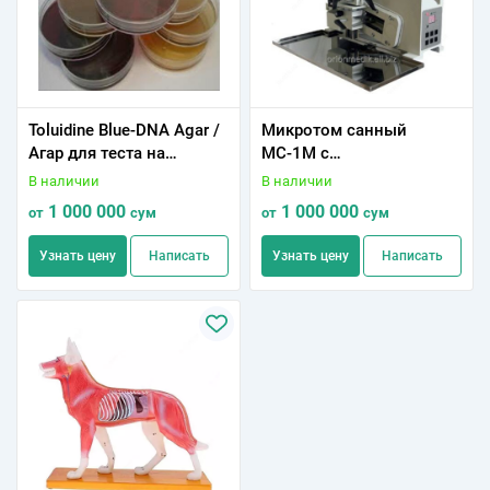
Toluidine Blue-DNA Agar /
Микротом санный
Агар для теста на
МС-1М с
ДНКазу с толуидиновым
замораживающим
В наличии
В наличии
синим
столиком
1 000 000
1 000 000
от
сум
от
сум
Узнать цену
Написать
Узнать цену
Написать