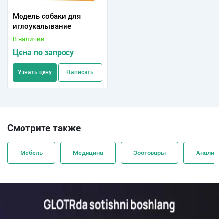
Модель собаки для
иглоукалывание
В наличии
Цена по запросу
Узнать цену
Написать
Смотрите также
Мебель
Медицина
Зоотовары
Анализ