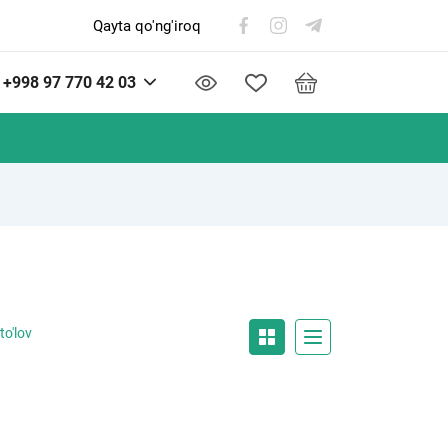
Qayta qo'ng'iroq
+998 97 770 42 03
to'lov