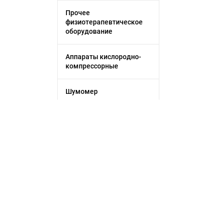
Прочее
физиотерапевтическое
оборудование
Аппараты кислородно-
компрессорные
Шумомер
Прочие весы
Лабораторные весы
Анализаторы
иммуноферментные
Filtrni qo'llash
Спектрометр
Tozalash