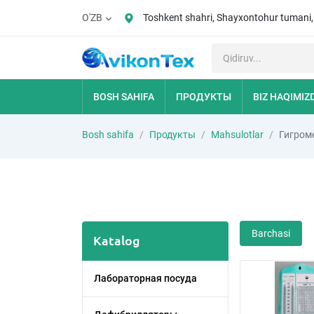
Toshkent shahri, Shayxontohur tumani
O'ZB
BOSH SAHIFA
ПРОДУКТЫ
BIZ HAQIMIZ
Bosh sahifa
Продукты
Mahsulotlar
Гигром
Barchasi
Katalog
Лабораторная посуда