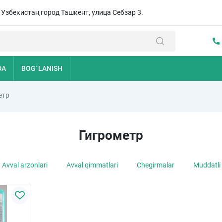
, Узбекистан,город Ташкент, улица Себзар 3.
DA
BOG`LANISH
етр
Гигрометр
Avval arzonlari
Avval qimmatlari
Chegirmalar
Muddatli 