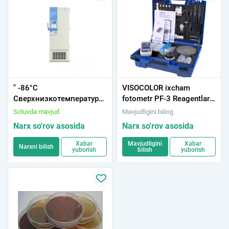
" -86°C
VISOCOLOR ixcham
Сверхнизкотемпературн
fotometr PF‑3 Reagentlar
ый морозильник (DW-
va aksessuarlar bilan birga
Sotuvda mavjud
Mavjudligini biling
HL398S, DW-HL528S, DW-
tuproq
Narx so'rov asosida
Narx so'rov asosida
HL340)"
Xabar
Mavjudligini
Xabar
Narxni bilish
yuborish
bilish
yuborish