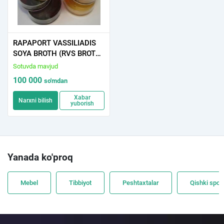
RAPAPORT VASSILIADIS
SOYA BROTH (RVS BROTH)
(500 gr.) / Vasiladisning
Sotuvda mavjud
Rappaport soya bulyoni
100 000
so'm
dan
(RVS bulyoni) (500 gr.)
Xabar
Narxni bilish
yuborish
Yanada ko'proq
Mebel
Tibbiyot
Peshtaxtalar
Qishki spor