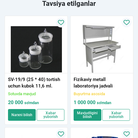
Tavsiya etilganlar
SV-19/9 (25 * 40) tortish
Fizikaviy metall
uchun kubok 11,6 ml.
laboratoriya jadvali
Sotuvda mavjud
Buyurtma asosida
20 000
1 000 000
so'm
dan
so'm
dan
Xabar
Mavjudligini
Xabar
Narxni bilish
yuborish
bilish
yuborish