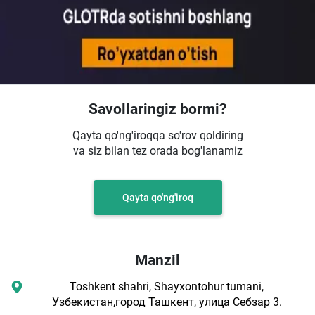
Savollaringiz bormi?
Qayta qo'ng'iroqqa so'rov qoldiring
va siz bilan tez orada bog'lanamiz
Qayta qo'ng'iroq
Manzil
Toshkent shahri, Shayxontohur tumani,
Узбекистан,город Ташкент, улица Себзар 3.