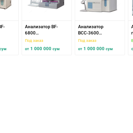
BF-
Анализатор BF-
Анализатор
6800
ВСС-3600
кий
автоматический
автоматический
Под заказ
Под заказ
еский
гематологический
гематологический
1 000 000
1 000 000
сум
от
сум
от
сум