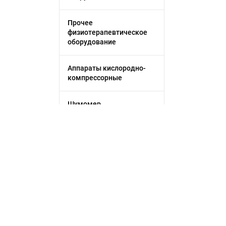
Прочее
физиотерапевтическое
оборудование
Аппараты кислородно-
компрессорные
Шумомер
Прочие весы
Лабораторные весы
Анализаторы
Применить фильтр
иммуноферментные
Сбросить
Спектрометр