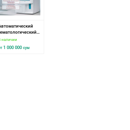
Автоматический
гематологический
анализатор URIT-
В наличии
3000 Plus
1 000 000
от
сум