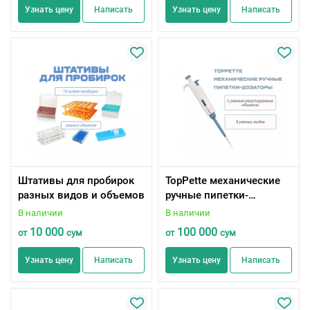
Узнать цену
Написать
Узнать цену
Написать
Штативы для пробирок
TopPette механические
разных видов и объемов
ручные пипетки-
дозаторы,
В наличии
В наличии
одноканальные
10 000
100 000
от
сум
от
сум
Узнать цену
Написать
Узнать цену
Написать