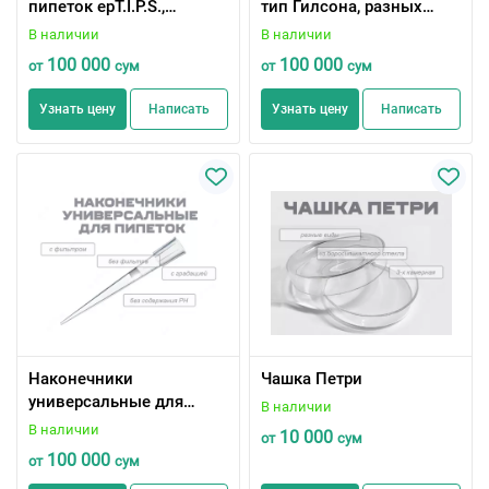
пипеток epT.I.P.S.,
тип Гилсона, разных
Eppendorf Quality, разных
объемов
В наличии
В наличии
объемов и цветов
100 000
100 000
от
сум
от
сум
Узнать цену
Написать
Узнать цену
Написать
Наконечники
Чашка Петри
универсальные для
В наличии
пипеток, разных
В наличии
10 000
от
сум
объемов
100 000
от
сум