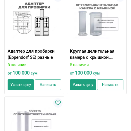
Адаптер для пробирки
Круглая делительная
(Eppendorf SE) разные
камера с крышкой,
разных размеров (для
В наличии
В наличии
ТСХ)
100 000
100 000
от
сум
от
сум
Узнать цену
Написать
Узнать цену
Написать