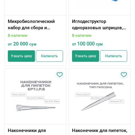
Микробиологический
Иглодеструктор
набор для сбора и
одноразовых шприцов,
транспортировки
разных моделей
В наличии
В наличии
образцов с питательной
20 000
100 000
от
сум
от
сум
средой Amie
Узнать цену
Написать
Узнать цену
Написать
Наконечники для
Наконечник для пипеток,