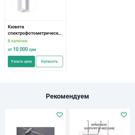
Кювета
спектрофотометрическа
я стеклянная разных
В наличии
размеров
10 000
от
сум
Узнать цену
Написать
Рекомендуем