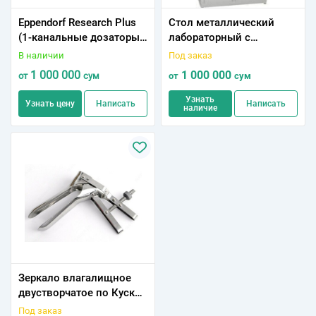
Eppendorf Research Plus
Стол металлический
(1-канальные дозаторы,
лабораторный с
регулируемый объём,
раковиной
В наличии
Под заказ
разные цвета)
1 000 000
1 000 000
от
сум
от
сум
Узнать
Узнать цену
Написать
Написать
наличие
Зеpкало влагалищное
двустворчатое по Куско
N1 148/73*
Под заказ