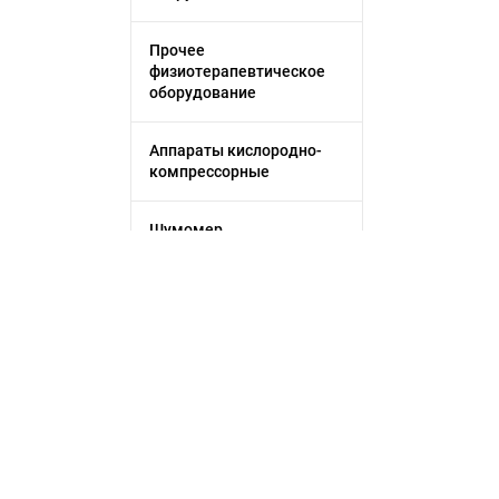
Прочее
физиотерапевтическое
оборудование
Аппараты кислородно-
компрессорные
Шумомер
Прочие весы
Лабораторные весы
Анализаторы
Применить фильтр
иммуноферментные
Сбросить
Спектрометр