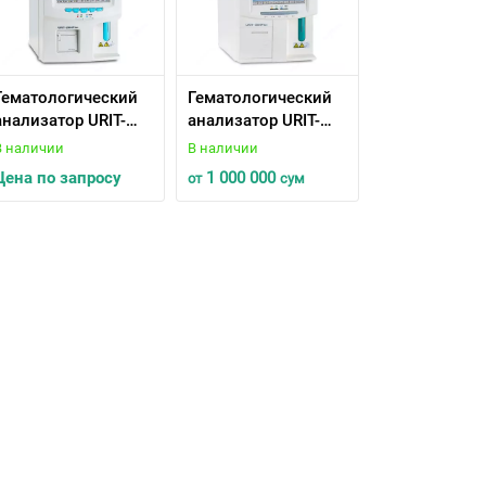
Гематологический
Гематологический
анализатор URIT-
анализатор URIT-
2900 VET PLUS
3000 VET PLUS
В наличии
В наличии
Ветеринарный
Ветеринарный
Цена по запросу
1 000 000
от
сум
автоматический
автоматический