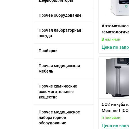
Дефибрилляторы
Прочее оборудование
Автоматичес
Прочая лабораторная
гематологич
посуда
анализатор 
В наличии
5-диф URIT-5
Цена по запр
Пробирки
Прочая медицинская
мебель
Прочие химические
вспомогательные
вещества
CO2 инкубат
Memmert ICO
Прочее медицинское
лабораторное
В наличии
оборудование
Цена по запр