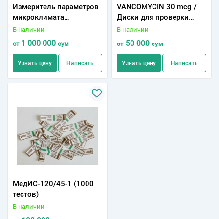
Измеритель параметров
VANCOMYCIN 30 mcg /
микроклимата
Диски для проверки
"Метеоскоп- М" (базовая
ант.чувствительности с
В наличии
В наличии
комплектация)
Ванкомицином 30 мкг
1 000 000
50 000
от
сум
от
сум
(100 шт./фл.)
Узнать цену
Написать
Узнать цену
Написать
МедИС-120/45-1 (1000
тестов)
В наличии