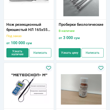
Нож резекционный
Пробирки биологические
брюшистый НЛ 165х55
В наличии
154/94
Под заказ
3 000
от
сум
100 000
от
сум
Узнать
Написать
Узнать цену
Написать
наличие