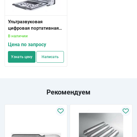
Ультразвуковая
цифровая портативная
ветеринарная
В наличии
диагностическая
Цена по запросу
система, модель CTS-
8800V Plus Colo
Узнать цену
Написать
Рекомендуем