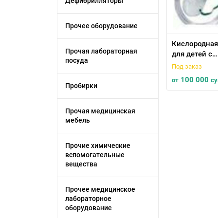
Дефибрилляторы
Прочее оборудование
Кислородная
Прочая лабораторная
для детей с
посуда
носовым за
Под заказ
и трубкой 1,
100 000
от
с
Пробирки
Прочая медицинская
мебель
Прочие химические
вспомогательные
вещества
Прочее медицинское
лабораторное
оборудование