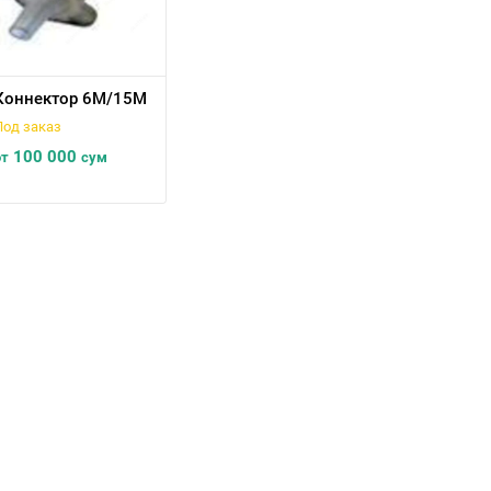
Коннектор 6М/15М
Под заказ
100 000
от
сум