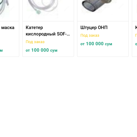
 маска
Катетер
Штуцер ОНП
кислородный SOF-
Под заказ
жимом
TOUCH, с трубкой
Под заказ
100 000
от
сум
8м
2,1м, взрослый
100 000
ум
от
сум