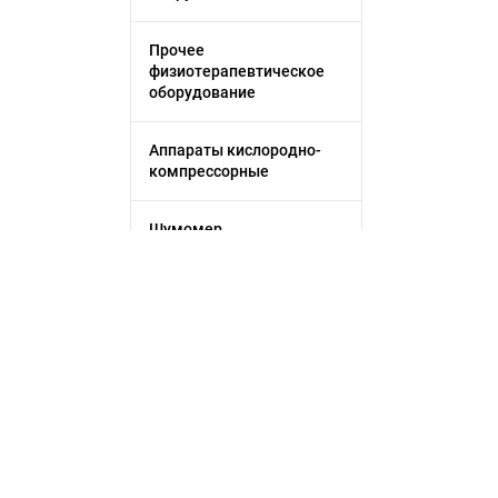
Прочее
физиотерапевтическое
оборудование
Аппараты кислородно-
компрессорные
Шумомер
Прочие весы
Лабораторные весы
Анализаторы
Применить фильтр
иммуноферментные
Сбросить
Спектрометр