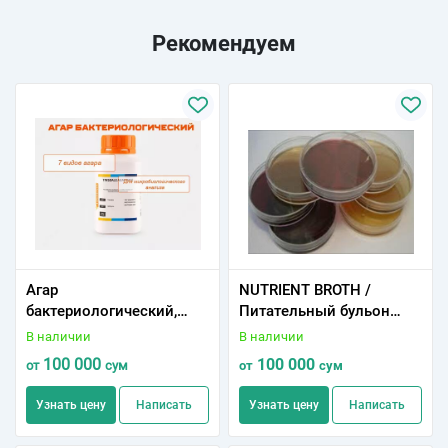
Рекомендуем
Агар
NUTRIENT BROTH /
бактериологический,
Питательный бульон
разные
(500 гр)
В наличии
В наличии
100 000
100 000
от
сум
от
сум
Узнать цену
Написать
Узнать цену
Написать