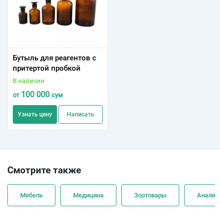
Бутыль для реагентов с
притертой пробкой
В наличии
100 000
от
сум
Узнать цену
Написать
Смотрите также
Мебель
Медицина
Зоотовары
Анализ