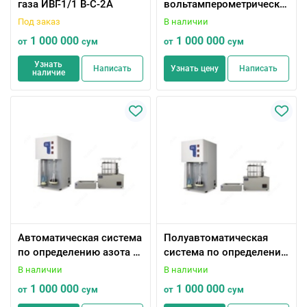
газа ИВГ-1/1 В-С-2А
вольтамперометрически
й TA-LAB (полярограф)
Под заказ
В наличии
1 000 000
1 000 000
от
сум
от
сум
Узнать
Написать
Узнать цену
Написать
наличие
Автоматическая система
Полуавтоматическая
по определению азота и
система по определению
белка по методу
азота и белка по методу
В наличии
В наличии
Къельдалю (ZDDN-II) с
Къельдалю (KDN) с
1 000 000
1 000 000
от
сум
от
сум
дигест (Келтран)
дигест (Келтран)