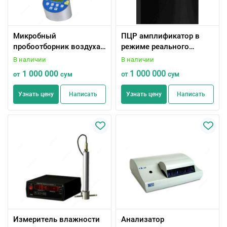
Микробный
ПЦР амплификатор в
пробоотборник воздуха
режиме реального
модели НКМ-II типа
времени Q Tower 3
В наличии
В наличии
1 000 000
1 000 000
от
сум
от
сум
Узнать цену
Написать
Узнать цену
Написать
Измеритель влажности
Анализатор