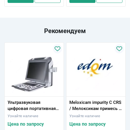
Рекомендуем
Ультразвуковая
Мeloxicam impurity C CRS
цифровая портативная
/ Мелоксикам примесь С
ветеринарная
CRS
Узнайте наличие
Узнайте наличие
диагностическая
Цена по запросу
Цена по запросу
система, модель CTS-