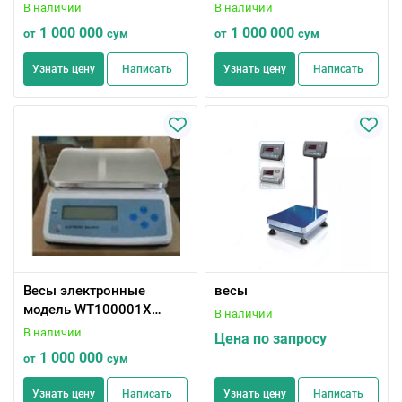
кг/0,01 г)
В наличии
В наличии
1 000 000
1 000 000
от
сум
от
сум
Узнать цену
Написать
Узнать цену
Написать
Весы электронные
весы
модель WT100001X
В наличии
(10кг/0,1г)
В наличии
Цена по запросу
1 000 000
от
сум
Узнать цену
Написать
Узнать цену
Написать