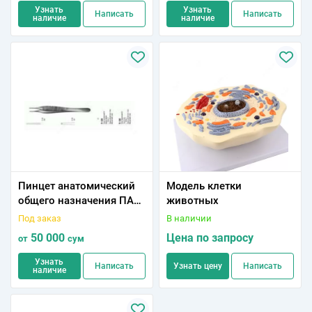
8800V Plus Colo
Узнать
Узнать
Написать
Написать
наличие
наличие
Пинцет анатомический
Модель клетки
общего назначения ПА
животных
120х1,5 227/16
Под заказ
В наличии
50 000
Цена по запросу
от
сум
Узнать
Написать
Узнать цену
Написать
наличие