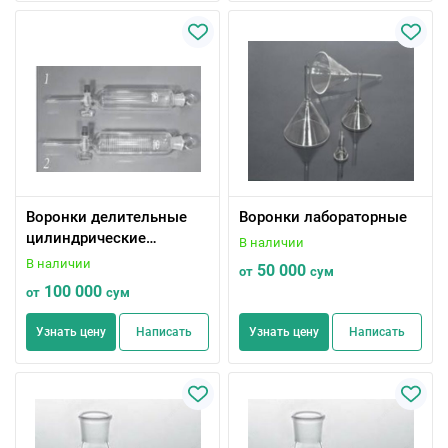
Воронки делительные
Воронки лабораторные
цилиндрические
В наличии
градуированные
В наличии
50 000
от
сум
100 000
от
сум
Узнать цену
Написать
Узнать цену
Написать