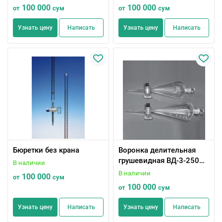
100 000
100 000
от
сум
от
сум
Узнать цену
Написать
Узнать цену
Написать
Бюретки без крана
Воронка делительная
грушевидная ВД-3-250
В наличии
неградуированная
В наличии
100 000
от
сум
100 000
от
сум
Узнать цену
Написать
Узнать цену
Написать