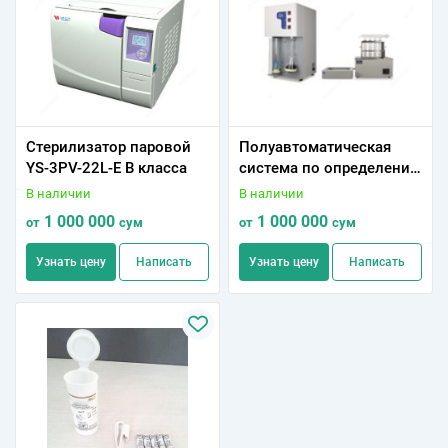
Стерилизатор паровой
Полуавтоматическая
YS-3PV-22L-E В класса
система по определению
азота и белка по методу
В наличии
В наличии
Къельдалю (KDN) с
1 000 000
1 000 000
от
сум
от
сум
дигест (Келтран)
Узнать цену
Написать
Узнать цену
Написать