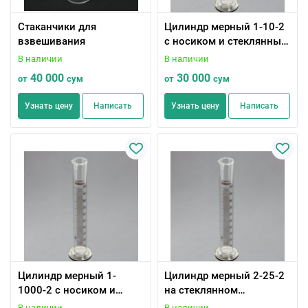
Стаканчики для
Цилиндр мерный 1-10-2
взвешивания
с носиком и стеклянным
основанием
В наличии
В наличии
40 000
30 000
от
сум
от
сум
Узнать цену
Написать
Узнать цену
Написать
Цилиндр мерный 1-
Цилиндр мерный 2-25-2
1000-2 с носиком и
на стеклянном
стеклянным основанием
основании с
В наличии
В наличии