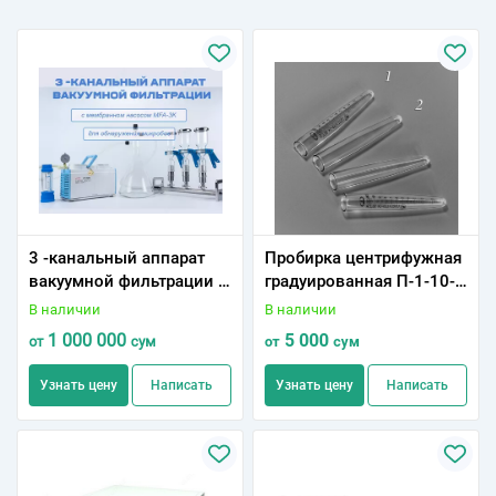
3 -канальный аппарат
Пробирка центрифужная
вакуумной фильтрации с
градуированная П-1-10-
мембранном насосом
0,2 ХС ПЦГ
В наличии
В наличии
MFA-3K
1 000 000
5 000
от
сум
от
сум
Узнать цену
Написать
Узнать цену
Написать