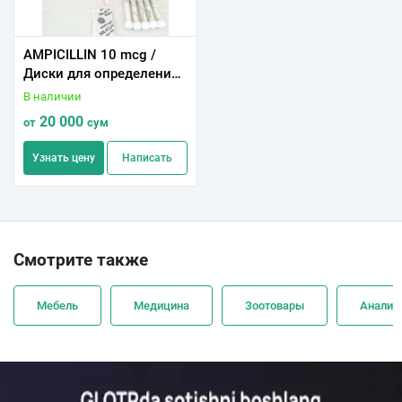
AMPICILLIN 10 mcg /
Диски для определения
чувствительности к
В наличии
антимикробным
20 000
от
сум
препаратам с
Ампициллином 10 мкг
Узнать цену
Написать
(50 шт)
Смотрите также
Мебель
Медицина
Зоотовары
Анализ