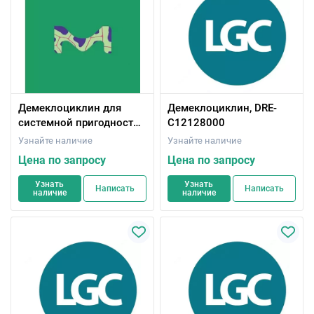
Демеклоциклин для
Демеклоциклин, DRE-
системной пригодности,
C12128000
справочный стандарт
Узнайте наличие
Узнайте наличие
Европейской
Цена по запросу
Цена по запросу
фармакопеи (EP)
Узнать
Узнать
Написать
Написать
наличие
наличие