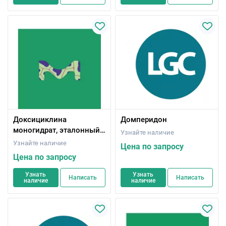
Доксициклина
Домперидон
моногидрат, эталонный
Узнайте наличие
стандарт Фармакопеи
Узнайте наличие
Цена по запросу
США (USP)
Цена по запросу
Узнать
Узнать
Написать
Написать
наличие
наличие