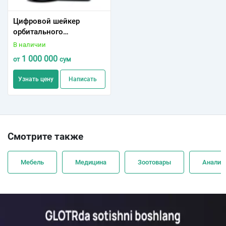
Цифровой шейкер
орбитального
перемешивания SK-
В наличии
O330-Pro с
1 000 000
от
сум
универсальной насадкой
SK 330
Узнать цену
Написать
Смотрите также
Мебель
Медицина
Зоотовары
Анализ