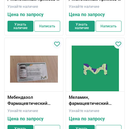
CRS
CRS
Узнайте наличие
Узнайте наличие
Цена по запросу
Цена по запросу
Узнать
Узнать
Написать
Написать
наличие
наличие
Мебендазол
Меламин,
Фармацевтический
фармацевтический
вторичный стандарт;
вторичный стандарт;
Узнайте наличие
Узнайте наличие
Сертифицированный
Сертифицированный
Цена по запросу
Цена по запросу
справочный материал
справочный материал
Узнать
Узнать