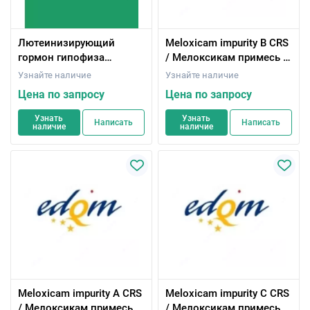
Лютеинизирующий
Мeloxicam impurity B CRS
гормон гипофиза
/ Мелоксикам примесь B
человека, ≥8500 МЕ/
CRS
Узнайте наличие
Узнайте наличие
мг,50 μG
Цена по запросу
Цена по запросу
Узнать
Узнать
Написать
Написать
наличие
наличие
Мeloxicam impurity A CRS
Мeloxicam impurity C CRS
/ Мелоксикам примесь A
/ Мелоксикам примесь С