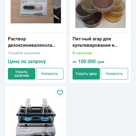
Раствор
Пит-ный агар для
дезоксиниваленола
культивирования и
CRM46911
выделения возбудителя
Узнайте наличие
В наличии
бруцеллеза сухой
Цена по запросу
100 000
от
сум
(Бруцеллагар)
Узнать
Написать
Узнать цену
Написать
наличие