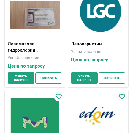
Левамизола
Левокарнитин
гидрохлорид
Узнайте наличие
Фармацевтический
Узнайте наличие
Цена по запросу
вторичный стандарт;
Цена по запросу
Сертифицированный
справочный материал
Узнать
Узнать
Написать
Написать
наличие
наличие