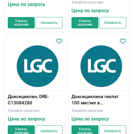
Узнайте наличие
Цена по запросу
Цена по запросу
Узнать
Узнать
Написать
Написать
наличие
наличие
Доксициклин, DRE-
Доксициклина гиклат
C13084280
100 мкг/мл в
ацетонитриле 1 mL, ISO
Узнайте наличие
Узнайте наличие
17034
Цена по запросу
Цена по запросу
Узнать
Узнать
Написать
Написать
наличие
наличие