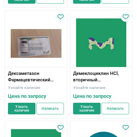
Дексаметазон
Демеклоциклин HCl,
Фармацевтический
вторичный
вторичный стандарт;
фармацевтический
Узнайте наличие
Узнайте наличие
Сертифицированный
стандарт;
Цена по запросу
Цена по запросу
справочный материал
Сертифицированный
справочный материал
Узнать
Узнать
Написать
Написать
наличие
наличие