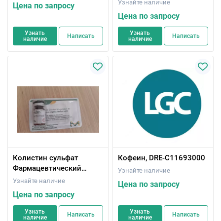
ISO 17034
Узнайте наличие
Цена по запросу
Цена по запросу
Узнать
Узнать
Написать
Написать
наличие
наличие
Колистин сульфат
Кофеин, DRE-C11693000
Фармацевтический
Узнайте наличие
вторичный стандарт;
Узнайте наличие
Цена по запросу
Сертифицированный
Цена по запросу
справочный материал
Узнать
Узнать
Написать
Написать
наличие
наличие