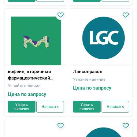
кофеин, вторичный
Лансопразол
фармацевтический
Узнайте наличие
стандарт;
Узнайте наличие
Цена по запросу
Сертифицированный
Цена по запросу
справочный материал
Узнать
Узнать
Написать
Написать
наличие
наличие